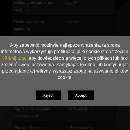
Rekomendowana moc
550 W
zasilacza
Dodatkowe złącza
8-pin x 1
zasilania
Aby zapewnić możliwie najlepsze wrażenia, ta strona
Composite Heat Pipe
internetowa wykorzystuje profilujące pliki cookie stron trzecich.
Kliknij tutaj
, aby dowiedzieć się więcej o tych plikach lub jak
Miedziana podstawa
zmienić swoje ustawienia. Zamykając to okno lub kontynuując
przeglądanie tej witryny, wyrażasz zgodę na używanie plików
DrMOS
cookie.
Technologia 0 dB
Architektura NVIDIA
Blackwell
Ray tracing w czasie
4th Generation
rzeczywistym
Rdzenie Tensor
5th Generation