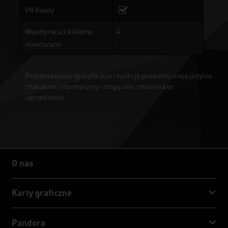
VR Ready
Współpraca z kilkoma
4
monitorami
Przedstawiona specyfikacja i funkcje produktu mają jedynie
charakter informacyjny i mogą ulec zmianie bez
uprzedzenia.
O nas
O nas
Karty graficzne
GeForce RTX™ 50 Series
Pandora