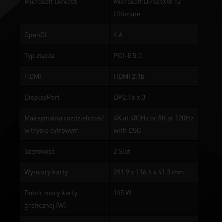
Microsoft DirectX
Microsoft DirectX® 12
Ultimate
OpenGL
4.6
Typ złącza
PCI-E 5.0
HDMI
HDMI 2.1b
DisplayPort
DP2.1b x 3
Maksymalna rozdzielczość
4K at 480Hz or 8K at 120Hz
w trybie cyfrowym
with DSC
Szerokość
2 Slot
Wymiary karty
291.9 x 116.6 x 41.3 mm
Pobór mocy karty
145 W
graficznej (W)