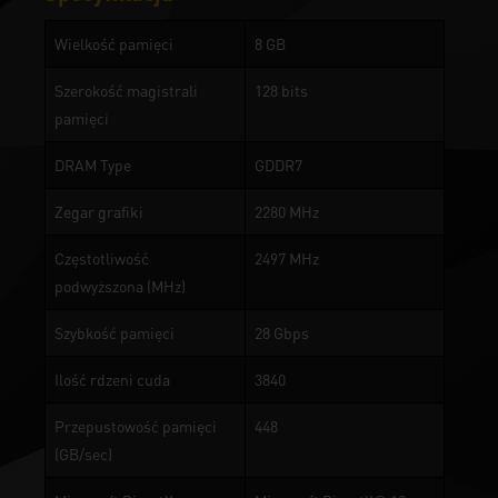
Wielkość pamięci
8 GB
Szerokość magistrali
128 bits
pamięci
DRAM Type
GDDR7
Zegar grafiki
2280 MHz
Częstotliwość
2497 MHz
podwyższona (MHz)
Szybkość pamięci
28 Gbps
Ilość rdzeni cuda
3840
Przepustowość pamięci
448
(GB/sec)