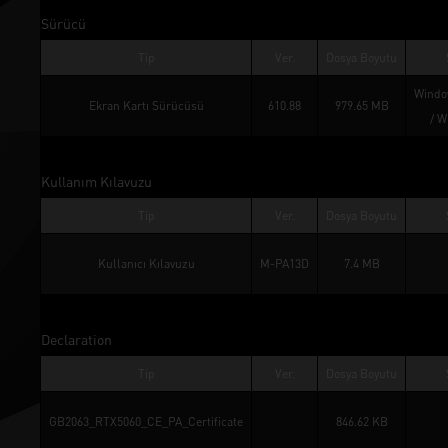
Sürücü
Tip
Ver.
Dosya Boyutu
Windo
Ekran Kartı Sürücüsü
610.88
979.65 MB
/ 
W
Kullanım Kılavuzu
Tip
Ver.
Dosya Boyutu
Kullanıcı Kılavuzu
M-PA13D
7.4 MB
Declaration
Tip
Ver.
Dosya Boyutu
GB2063_RTX5060_CE_PA_Certificate
846.62 KB