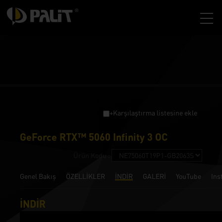
+Karşılaştırma listesine ekle
GeForce RTX™ 5060 Infinity 3 OC
Ürün Kodu :
Genel Bakış
ÖZELLİKLER
İNDİR
GALERİ
YouTube
Ins
İNDİR