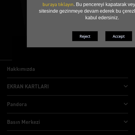
buraya tıklayın
. Bu pencereyi kapatarak vey
sitesinde gezinmeye devam ederek bu çerezl
kabul edersiniz.
Hakkımızda
Hakkımızda
EKRAN KARTLARI
GeForce RTX™ 50 Series
Pandora
GeForce RTX™ 40 Series
NVIDIA Jetson Orin™ NX Super
Basın Merkezi
GeForce RTX™ 30 Series
NVIDIA Jetson Orin™ Nano Super