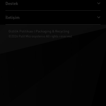
Palit Haberler
Destek
Sosyal Medya
İNDİR
İletişim
Ödül & İnceleme
ThunderMaster
Palit Social Care
İletişim
Gizlilik Politikası
Packaging & Recycling
|
ARGB SYNC
©2026 Palit Microsystems All rights reserved.
Nereden Satın Alınır
Duvar Kağıtları
Garanti