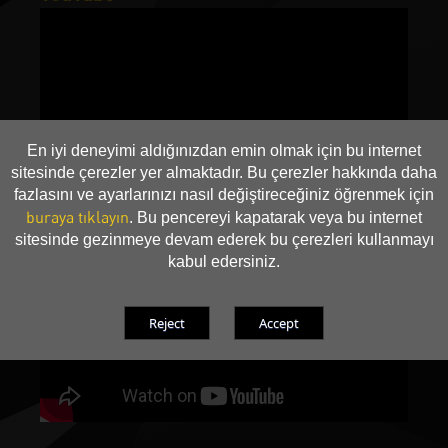
En iyi deneyimi aldığınızdan emin olmak için bu internet
sitesinde çerezler yer almaktadır. Bu çerezler hakkında daha
fazlasını ve ayarlarınızı nasıl değiştireceğiniz öğrenmek için
buraya tıklayın
. Bu pencereyi kapatarak veya bu internet
sitesinde gezinmeye devam ederek bu çerezleri kullanmayı
kabul edersiniz.