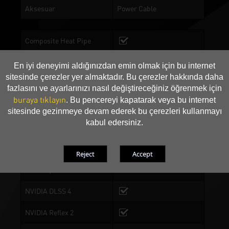
Aksesuar
Power Cable
Composite Heat Pipe
Bakır Taban
En iyi deneyimi aldığınızdan emin olmak için bu internet
sitesinde çerezler yer almaktadır. Bu çerezler hakkında daha
DrMOS
fazlasını ve ayarlarınızı nasıl değiştireceğiniz öğrenmek için
buraya tıklayın
. Bu pencereyi kapatarak veya bu internet
0-dB TECH
sitesinde gezinmeye devam ederek bu çerezleri kullanmayı
kabul edersiniz.
NVIDIA Mimarisi
Blackwell
Işın İzleme Çekirdekleri
4th Generation
Tensör Çekirdekleri
5th Generation
NVIDIA DLSS 4
NVIDIA Reflex 2