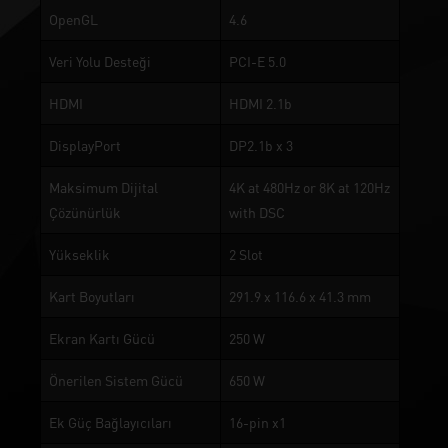
OpenGL
4.6
Veri Yolu Desteği
PCI-E 5.0
HDMI
HDMI 2.1b
DisplayPort
DP2.1b x 3
Maksimum Dijital
4K at 480Hz or 8K at 120Hz
Çözünürlük
with DSC
Yükseklik
2 Slot
Kart Boyutları
291.9 x 116.6 x 41.3 mm
Ekran Kartı Gücü
250 W
Önerilen Sistem Gücü
650 W
Ek Güç Bağlayıcıları
16-pin x1