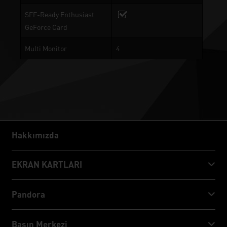
SFF-Ready Enthusiast
GeForce Card
Multi Monitor
4
Hakkımızda
Hakkımızda
EKRAN KARTLARI
GeForce RTX™ 50 Series
Pandora
GeForce RTX™ 40 Series
NVIDIA Jetson Orin™ NX Super
Basın Merkezi