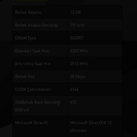
Bellek Boyutu
12 GB
Bellek Arayüz Genişliği
192 bits
DRAM Type
GDDR7
Standart Saat Hızı
2325 MHz
Artırılmış Saat Hızı
2512 MHz
Bellek Hızı
28 Gbps
CUDA Çekirdekleri
6144
336Bellek Bant Genişliği
672
(GB/sn)
Microsoft DirectX
Microsoft DirectX® 12
Ultimate