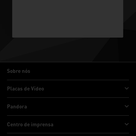
Sobre nós
Sobre nós
Placas de Vídeo
GeForce RTX™ 50 Series
Pandora
GeForce RTX™ 40 Series
NVIDIA Jetson Orin™ NX Super
Centro de imprensa
GeForce RTX™ 30 Series
NVIDIA Jetson Orin™ Nano Super