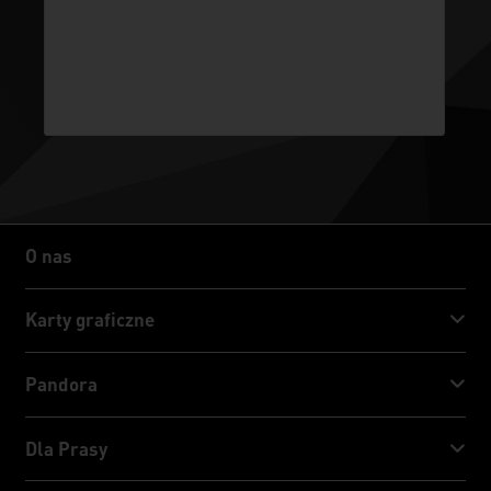
O nas
O nas
Karty graficzne
GeForce RTX™ 50 Series
Pandora
GeForce RTX™ 40 Series
NVIDIA Jetson Orin™ NX Super
Dla Prasy
GeForce RTX™ 30 Series
NVIDIA Jetson Orin™ Nano Super