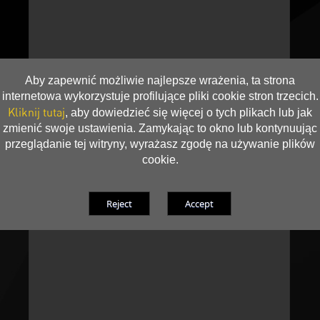
Aby zapewnić możliwie najlepsze wrażenia, ta strona
internetowa wykorzystuje profilujące pliki cookie stron trzecich.
Kliknij tutaj
, aby dowiedzieć się więcej o tych plikach lub jak
zmienić swoje ustawienia. Zamykając to okno lub kontynuując
przeglądanie tej witryny, wyrażasz zgodę na używanie plików
cookie.