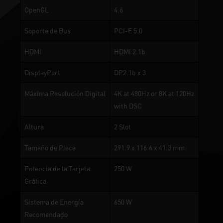
OpenGL
4.6
Soporte de Bus
PCI-E 5.0
HDMI
HDMI 2.1b
DisplayPort
DP2.1b x 3
Máxima Resolución Digital
4K at 480Hz or 8K at 120Hz
with DSC
Altura
2 Slot
Tamaño de Placa
291.9 x 116.6 x 41.3 mm
Potencia de la Tarjeta
250 W
Gráfica
Sistema de Energía
650 W
Recomendado