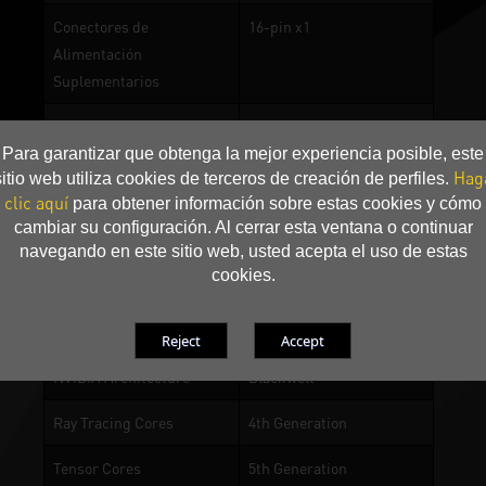
Conectores de
16-pin x1
Alimentación
Suplementarios
Accesorio
Power Cable
Para garantizar que obtenga la mejor experiencia posible, este
Hag
sitio web utiliza cookies de terceros de creación de perfiles.
Composite Heat Pipe
clic aquí
para obtener información sobre estas cookies y cómo
cambiar su configuración. Al cerrar esta ventana o continuar
Base de cobre
navegando en este sitio web, usted acepta el uso de estas
cookies.
DrMOS
0-dB TECH
NVIDIA Architecture
Blackwell
Ray Tracing Cores
4th Generation
Tensor Cores
5th Generation