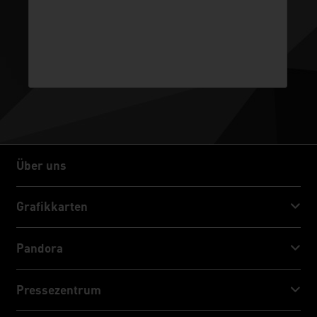
Über uns
Über uns
Grafikkarten
GeForce RTX™ 50 Series
Pandora
GeForce RTX™ 40 Series
NVIDIA Jetson Orin™ NX Super
Pressezentrum
GeForce RTX™ 30 Series
NVIDIA Jetson Orin™ Nano Super