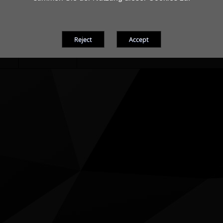
Dateigröße
Betriebssystem
17.7MB
Windows 7(64Bit)
 / 
Windows 10(64Bit)