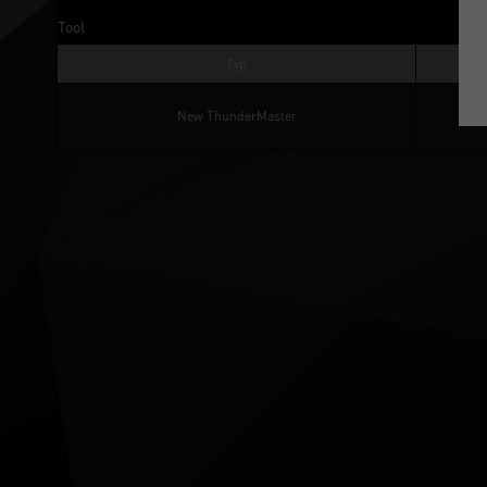
Tool
Typ
Ver.
New ThunderMaster
4.17