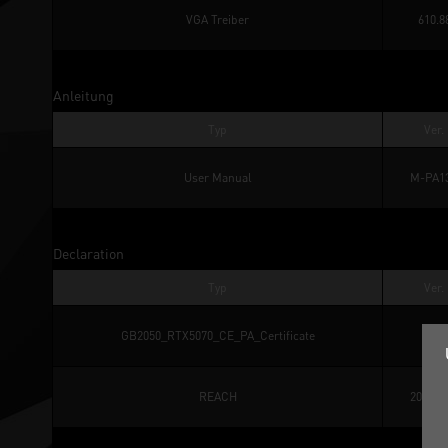
VGA Treiber
610.8
Anleitung
Typ
Ver.
User Manual
M-PA1
Declaration
Typ
Ver.
GB2050_RTX5070_CE_PA_Certificate
REACH
202502