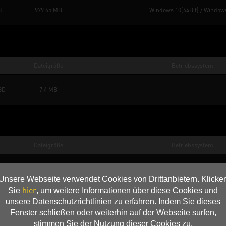
8
979.65 MB
Windows 10(64Bit)
 / 
Window
Dateigröße
Betriebssystem
3D
7.4 MB
Dateigröße
Betriebssystem
1.12 MB
Unsere Webseite verwendet Cookies von Drittanbietern. Klicke
hier
Sie
, um weitere Informationen über diese Cookies und
26
521.81 KB
unsere Datenschutzrichtlinien zu erfahren. Indem Sie dieses
Fenster schließen oder weiterhin auf der Webseite surfen,
stimmen Sie der Nutzung dieser Cookies zu.