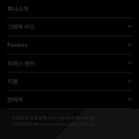
회사소개
회사소개
그래픽 카드
GeForce RTX™ 50 Series
Pandora
GeForce RTX™ 40 Series
NVIDIA Jetson Orin™ NX Super
프레스 센터
GeForce RTX™ 30 Series
NVIDIA Jetson Orin™ Nano Super
Palit 뉴스
지원
소셜 미디어
다운로드 서비스
연락처
수상 & 리뷰
ThunderMaster
Palit Social Care
연락처
개인정보 보호정책
Packaging & Recycling
|
ARGB SYNC
©2026 Palit Microsystems All rights reserved.
판매처
바탕화면