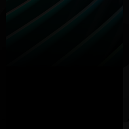
RTX Remix
영상 편집
고전 게임을 리마스
속도와 창의력의 만
터하세요
남
RTX Remix를 사용하면 모
9세대 NVIDIA Encoder
더레이터가 게임 에셋을 쉽
(NVENC)의 강력한 성능을
게 캡처하고, AI 도구로 머
활용하여 DaVinci Resolve,
티리얼을 향상시키고, 레이
Adobe Premiere Pro 등에서
트레이싱 및 DLSS로 멋진
초고속의 영상 내보내기와
RTX 리마스터 게임을 제작
AI 효과들을 활용하세요.
할 수 있게 합니다.