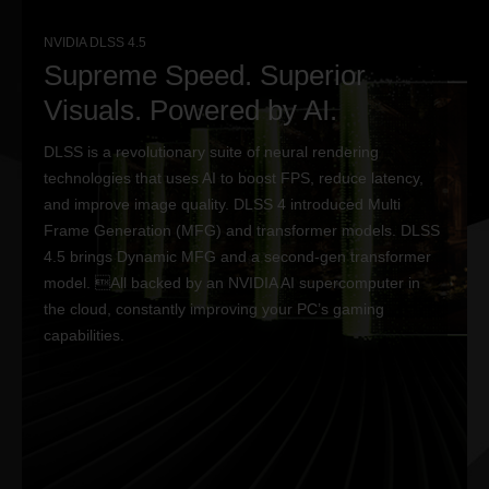
NVIDIA DLSS 4.5
Supreme Speed. Superior
Visuals. Powered by AI.
DLSS is a revolutionary suite of neural rendering
technologies that uses AI to boost FPS, reduce latency,
and improve image quality. DLSS 4 introduced Multi
Frame Generation (MFG) and transformer models. DLSS
4.5 brings Dynamic MFG and a second-gen transformer
model. All backed by an NVIDIA AI supercomputer in
the cloud, constantly improving your PC’s gaming
capabilities.