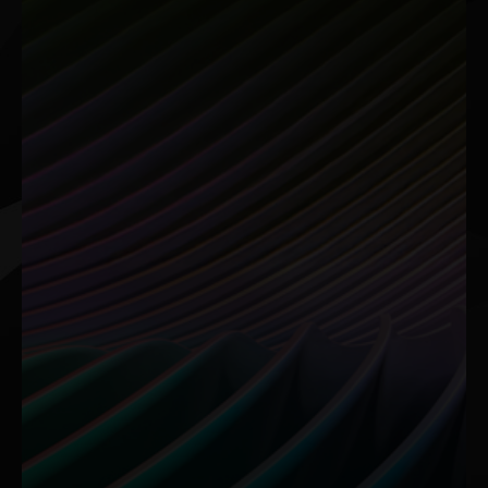
크리에이티브 워크플로우를 위해 RTX의 성능을 활용하는 전
용 도구들과 함께 RTX 가속을 경험해보세요.
NVIDIA Broadcast
RTX Video
AI 기반 홈 스튜디오
동영상 시청 경험을
업그레이드하세요
AI로 향상된 음성과 영상으
로 라이브스트림, 음성 채
RTX Video Super
팅, 영상 통화 경험을 한 단
Resolution과 HDR은 AI 를
계 업그레이드하세요. 버튼
활용해 Chrome, Edge 또는
하나만 누르면 방해가 되는
Firefox 브라우저에서 재생
배경 소음을 제거하고, 배경
되는 동영상을 변환하여 자
을 커스터마이징하는 등 다
동으로 디테일을 선명하게
양한 기능을 사용할 수 있습
하고 압축 아티팩트를 제거
니다.
해줍니다. 최대 4K의 놀라
운 선명도를 즐기세요.