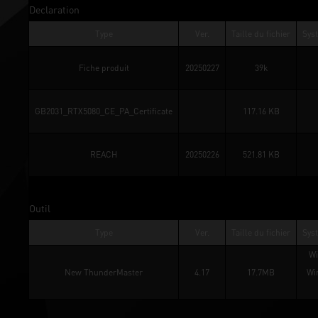
Declaration
Type
Ver.
Taille du fichier
Syst
Fiche produit
20250227
39k
GB2031_RTX5080_CE_PA_Certificate
117.16 KB
REACH
20250226
521.81 KB
Outil
Type
Ver.
Taille du fichier
Syst
Wi
New ThunderMaster
4.17
17.7MB
Wi