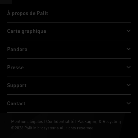
À propos de Palit
À propos de Palit
Carte graphique
GeForce RTX™ 50 Series
Pandora
GeForce RTX™ 40 Series
NVIDIA Jetson Orin™ NX Super
Presse
GeForce RTX™ 30 Series
NVIDIA Jetson Orin™ Nano Super
Actualités
Support
Médias sociaux
Télécharger
Contact
PRIX & CRITIQUE
ThunderMaster
Palit Social Care
Contact
Mentions légales
Confidentialité
Packaging & Recycling
|
|
ARGB SYNC
©2026 Palit Microsystems All rights reserved.
Où acheter
Fonds d’écran