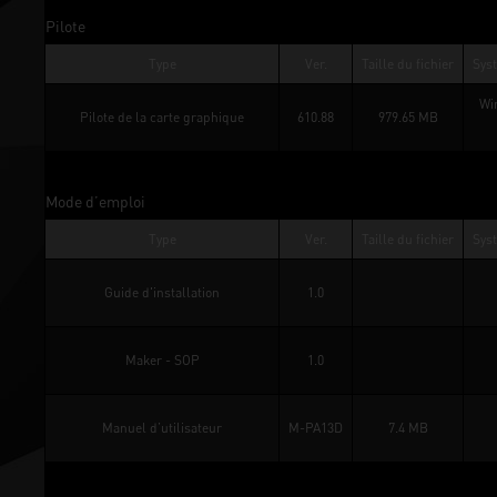
Pilote
Type
Ver.
Taille du fichier
Syst
Wi
Pilote de la carte graphique
610.88
979.65 MB
Mode d’emploi
Type
Ver.
Taille du fichier
Syst
Guide d'installation
1.0
Maker - SOP
1.0
Manuel d’utilisateur
M-PA13D
7.4 MB