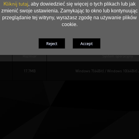
Kliknij tutaj
758.74 KB
, aby dowiedzieć się więcej o tych plikach lub jak
zmienić swoje ustawienia. Zamykając to okno lub kontynuując
przeglądanie tej witryny, wyrażasz zgodę na używanie plików
26
521.81 KB
cookie.
Rozmiar
System operacyjny
17.7MB
Windows 7(64Bit)
 / 
Windows 10(64Bit)
 