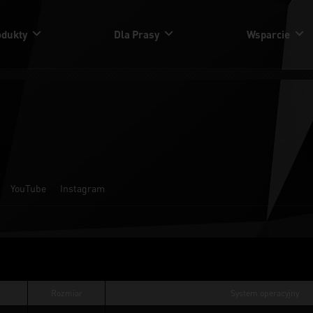
odukty
Dla Prasy
Wsparcie
YouTube
Instagram
Rozmiar
System operacyjny