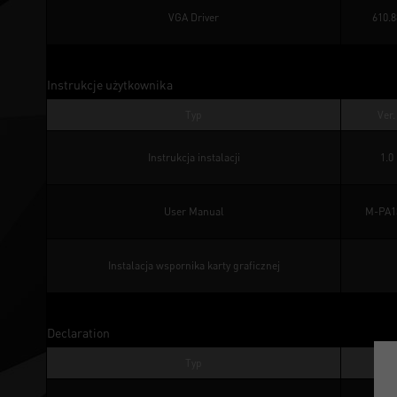
VGA Driver
610.8
Instrukcje użytkownika
Typ
Ver.
Instrukcja instalacji
1.0
User Manual
M-PA1
Instalacja wspornika karty graficznej
Declaration
Typ
Ver.