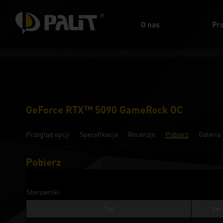
O nas
Pr
GeForce RTX™ 5090 GameRock OC
Przegląd opcji
Specyfikacja
Recenzje
Pobierz
Galeria
Pobierz
Sterowniki
Typ
Ver.