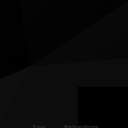
O nas
Karty graficzne