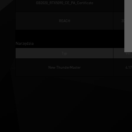
GB2020_RTX5090_CE_PA_Certificate
REACH
202502
Narzędzia
Typ
Ver.
New ThunderMaster
4.17