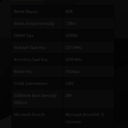
Bellek Boyutu
8GB
Bellek Arayüz Genişliği
128bit
DRAM Type
GDDR6
Standart Saat Hızı
2310 MHz
Artırılmış Saat Hızı
2535 MHz
Bellek Hızı
18 Gbps
CUDA Çekirdekleri
4352
336Bellek Bant Genişliği
288
(GB/sn)
Microsoft DirectX
Microsoft DirectX® 12
Ultimate