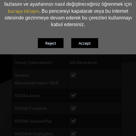
fazlasını ve ayarlarınızı nasıl değiştireceğiniz öğrenmek için
buraya tıklayın
. Bu pencereyi kapatarak veya bu internet
DrMOS
sitesinde gezinmeye devam ederek bu çerezleri kullanmayı
0-dB TECH
kabul edersiniz.
NVIDIA Mimarisi
Ada Lovelace
Işın İzleme Çekirdekleri
3rd Generation
Tensör Çekirdekleri
4th Generation
Yeniden
Boyutlandırılabilir BAR
NVIDIA Ansel
NVIDIA FreeStyle
NVIDIA ShadowPlay
NVIDIA® Highlights