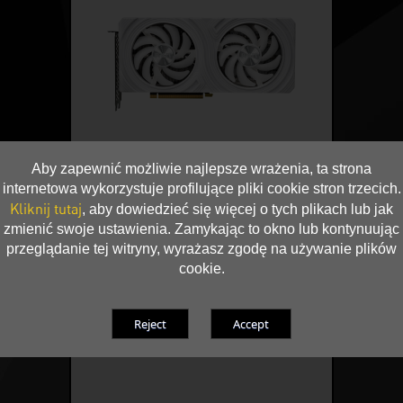
Aby zapewnić możliwie najlepsze wrażenia, ta strona
internetowa wykorzystuje profilujące pliki cookie stron trzecich.
Kliknij tutaj
, aby dowiedzieć się więcej o tych plikach lub jak
zmienić swoje ustawienia. Zamykając to okno lub kontynuując
przeglądanie tej witryny, wyrażasz zgodę na używanie plików
cookie.