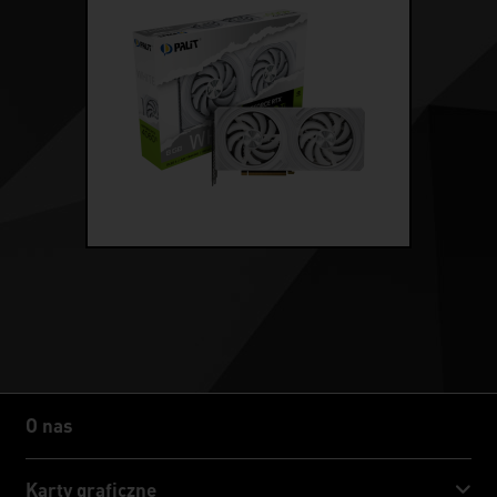
O nas
O nas
Karty graficzne