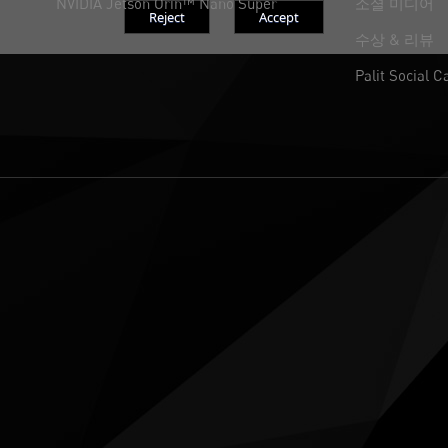
NVIDIA Jetson Orin™ Nano Super
소셜 미디어
수상 & 리뷰
Palit Social C