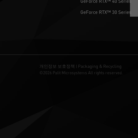
GeForce RTX™ 40 Series
GeForce RTX™ 30 Series
개인정보 보호정책
Packaging & Recycling
|
©2026 Palit Microsystems All rights reserved.