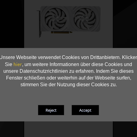
Unsere Webseite verwendet Cookies von Drittanbietern. Klicke
hier
Sie
, um weitere Informationen über diese Cookies und
unsere Datenschutzrichtlinien zu erfahren. Indem Sie dieses
Fenster schließen oder weiterhin auf der Webseite surfen,
stimmen Sie der Nutzung dieser Cookies zu.