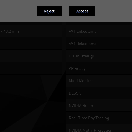
or 8K at 60Hz with DSC, HDR
NVIDIA Enkodlayıcı (NVENC)
NVIDIA Dekodlayıcı (NVDEC)
5 x 40.2 mm
AV1 Enkodlama
AV1 Dekodlama
CUDA Özelliği
VR Ready
Multi Monitor
DLSS 3
NVIDIA Reflex
Real-Time Ray Tracing
NVIDIA Multi-Projection