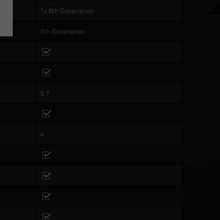
1x 8th Generation
5th Generation
8.9
4