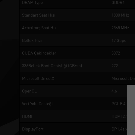
DRAM Type
GDDR6
Standart Saat Hızı
1830 MHz
Artırılmış Saat Hızı
2565 MHz
Bellek Hızı
17 Gbps
CUDA Çekirdekleri
3072
336Bellek Bant Genişliği (GB/sn)
272
Microsoft DirectX
Microsoft Di
OpenGL
4.6
Veri Yolu Desteği
PCI-E 4.0
HDMI
HDMI 2.1a
DisplayPort
DP1.4a x 3