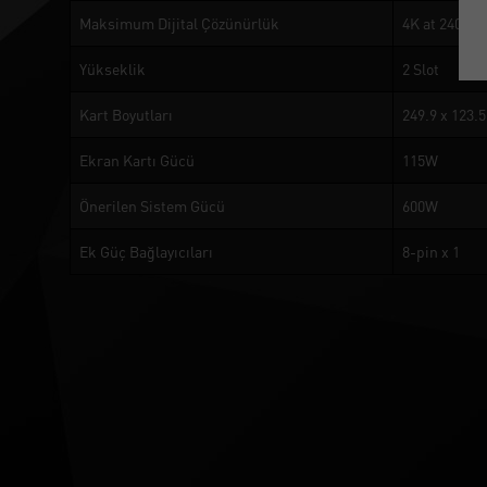
Maksimum Dijital Çözünürlük
4K at 240Hz 
Yükseklik
2 Slot
Kart Boyutları
249.9 x 123.
Ekran Kartı Gücü
115W
Önerilen Sistem Gücü
600W
Ek Güç Bağlayıcıları
8-pin x 1