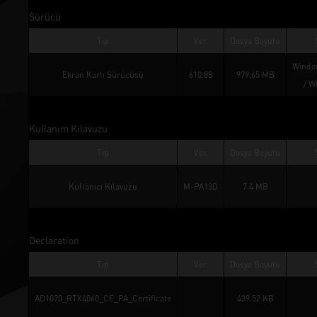
Sürücü
Tip
Ver.
Dosya Boyutu
Window
Ekran Kartı Sürücüsü
610.88
979.65 MB
/ 
W
Kullanım Kılavuzu
Tip
Ver.
Dosya Boyutu
Kullanıcı Kılavuzu
M-PA13D
7.4 MB
Declaration
Tip
Ver.
Dosya Boyutu
AD1070_RTX4060_CE_PA_Certificate
439.52 KB