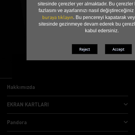
sitesinde çerezler yer almaktadır. Bu çerezle
fazlasını ve ayarlarınızı nasıl değiştireceğini
buraya tıklayın
. Bu pencereyi kapatarak vey
sitesinde gezinmeye devam ederek bu çerezl
kabul edersiniz.
Hakkımızda
Hakkımızda
EKRAN KARTLARI
GeForce RTX™ 50 Series
Pandora
GeForce RTX™ 40 Series