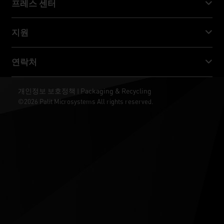
프레스 센터
GeForce RTX™ 30 Series
NVIDIA Jetson Orin™ Nano Super
Palit 뉴스
지원
소셜 미디어
다운로드 서비스
연락처
수상 & 리뷰
ThunderMaster
Palit Social Care
연락처
개인정보 보호정책
Packaging & Recycling
|
ARGB SYNC
©2026 Palit Microsystems All rights reserved.
판매처
바탕화면
RMA