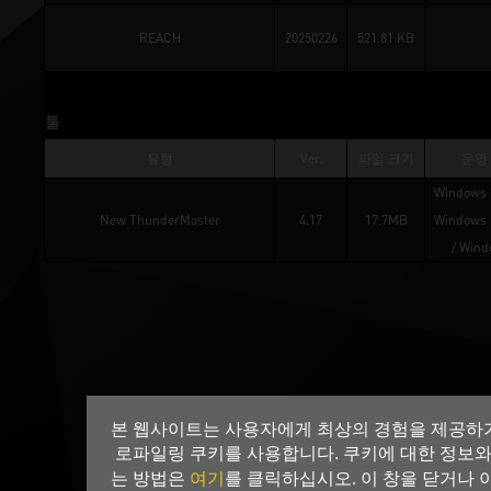
REACH
20250226
521.81 KB
툴
유형
Ver.
파일 크기
운영
Windows 7
New ThunderMaster
4.17
17.7MB
Windows 1
/ 
Wind
본 웹사이트는 사용자에게 최상의 경험을 제공하기
로파일링 쿠키를 사용합니다. 쿠키에 대한 정보와
여기
는 방법은
를 클릭하십시오. 이 창을 닫거나 