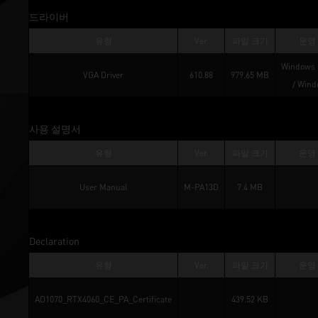
드라이버
유형
Ver.
파일 크기
운영
Windows 1
VGA Driver
610.88
979.65 MB
/ 
Wind
사용 설명서
유형
Ver.
파일 크기
운영
User Manual
M-PA13D
7.4 MB
Declaration
유형
Ver.
파일 크기
운영
AD1070_RTX4060_CE_PA_Certificate
439.52 KB