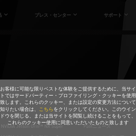
品
プレス・センター
サポート
お客様に可能な限りベストな体験をご提供するために、当サイ
トではサードパーティー・プロファイリング・クッキーを使用
致します。これらのクッキー、または設定の変更方法について
こちら
知りたい場合は、
をクリックしてください。このウイン
Pandora
プレス・センター
ドウを閉じる、または当サイトを閲覧し続けることをもって、
これらのクッキー使用に同意いただいたものと致します
NVIDIA Jetson Orin™ NX Super
Palitニュース