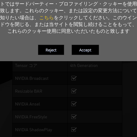
トではサードパーティー・プロファイリング・クッキーを使用
致します。これらのクッキー、または設定の変更方法について
こちら
知りたい場合は、
をクリックしてください。このウイン
0-dB(デジベル) テクニッ
ドウを閉じる、または当サイトを閲覧し続けることをもって、
ク
これらのクッキー使用に同意いただいたものと致します
NVIDIA アーキテクチャ
Ada Lovelace
レイ トレーシング コア
3rd Generation
Tensor コア
4th Generation
NVIDIA Broadcast
Resizable BAR
NVIDIA Ansel
NVIDIA FreeStyle
NVIDIA ShadowPlay