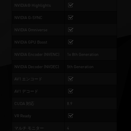
NVIDIA® Highlights
NVIDIA G-SYNC
NVIDIA Omniverse
NVIDIA GPU Boost
NVIDIA Encoder (NVENC)
1x 8th Generation
NVIDIA Decoder (NVDEC)
5th Generation
AV1 エンコード
AV1 デコード
CUDA 対応
8.9
VR Ready
マルチ モニター
4