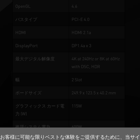
OpenGL
4.6
バスタイプ
PCI-E 4.0
HDMI
HDMI 2.1a
DisplayPort
DP1.4a x 3
最大デジタル解像度
4K at 240Hz or 8K at 60Hz
with DSC, HDR
幅
2 Slot
ボードサイズ
249.9 x 123.5 x 40.2 mm
グラフィックス カード電
115W
力 (W)
推奨システム電力
600W
お客様に可能な限りベストな体験をご提供するために、当サイ
補助電力コネクター
8-pin x 1