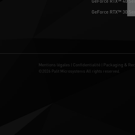
GeForce RTX™ 40 Ser
GeForce RTX™ 30 Ser
Mentions légales
Confidentialité
Packaging & Rec
|
|
©2026 Palit Microsystems All rights reserved.