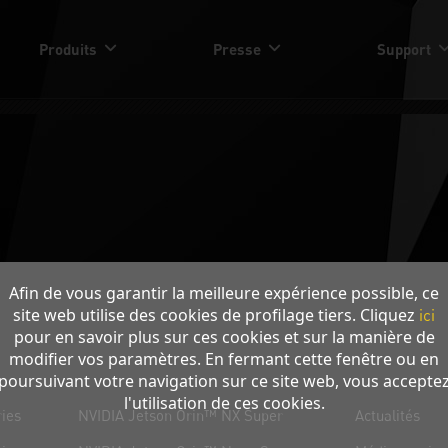
Produits
Presse
Support
Afin de vous garantir la meilleure expérience possible, ce
site web utilise des cookies de profilage tiers. Cliquez
ici
pour en savoir plus sur ces cookies et sur la manière de
modifier vos paramètres. En fermant cette fenêtre ou en
Pandora
Presse
poursuivant votre navigation sur ce site web, vous accepte
l'utilisation de ces cookies.
ies
NVIDIA Jetson Orin™ NX Super
Actualités