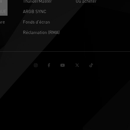
ux
ThunderMaster
Où acheter
QUE
ARGB SYNC
are
Fonds d’écran
Réclamation (RMA)