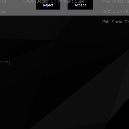
ies
NVIDIA Jetson Orin™ Nano Super
Médias socia
ies
PRIX & CRITI
Palit Social C
ycling