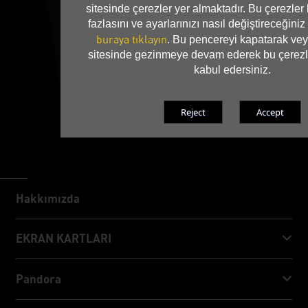
sitesinde çerezler yer almaktadır. Bu çerezle
fazlasını ve ayarlarınızı nasıl değiştireceğini
buraya tıklayın
. Bu pencereyi kapatarak vey
sitesinde gezinmeye devam ederek bu çerezl
kabul edersiniz.
Hakkımızda
Hakkımızda
EKRAN KARTLARI
GeForce RTX™ 50 Series
Pandora
GeForce RTX™ 40 Series