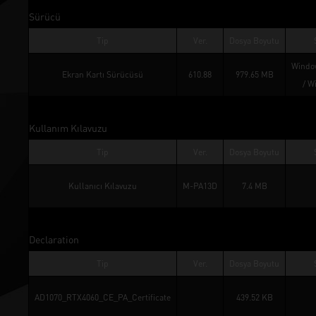
Sürücü
Tip
Ver.
Dosya Boyutu
Window
Ekran Kartı Sürücüsü
610.88
979.65 MB
/ 
W
Kullanım Kılavuzu
Tip
Ver.
Dosya Boyutu
Kullanıcı Kılavuzu
M-PA13D
7.4 MB
Declaration
Tip
Ver.
Dosya Boyutu
AD1070_RTX4060_CE_PA_Certificate
439.52 KB