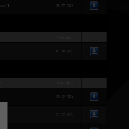
ws 11
28. 07. 2026
on
Mise à jour
01. 10. 2025
on
Mise à jour
20. 12. 2024
27. 02. 2025