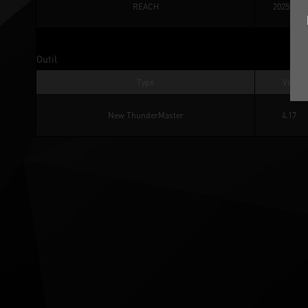
REACH
20250226
Outil
Type
Ver.
New ThunderMaster
4.17