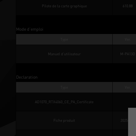
Pilote de la carte graphique
610.88
Mode d’emploi
Type
Ver.
Manuel d’utilisateur
M-PA13D
Declaration
Type
Ver.
AD1070_RTX4060_CE_PA_Certificate
Fiche produit
20250227