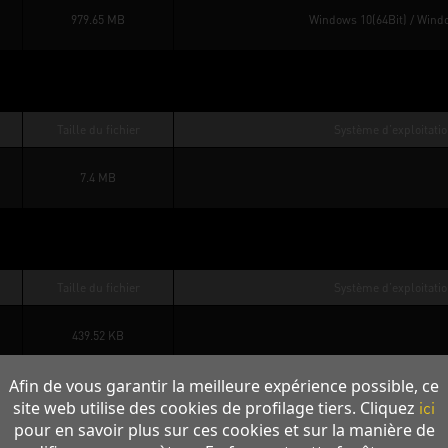
979.65 MB
Windows 10(64Bit)
 / 
Windo
Taille du fichier
Système d’exploitati
7.4 MB
Taille du fichier
Système d’exploitati
439.52 KB
Afin de vous garantir la meilleure expérience possible, ce
39k
All
site web utilise des cookies de profilage tiers. Cliquez
ici
pour en savoir plus sur ces cookies et sur la manière de