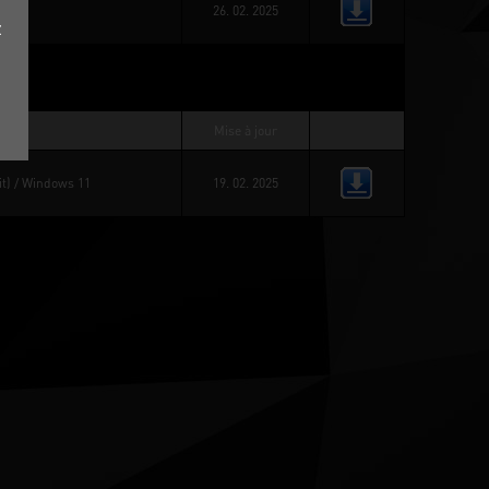
26. 02. 2025
z
on
Mise à jour
t)
 / 
Windows 11
19. 02. 2025