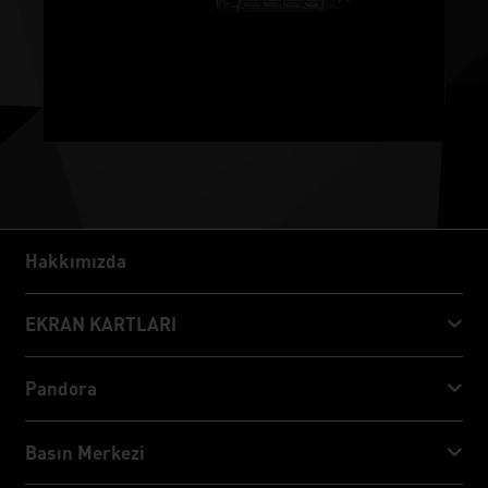
Hakkımızda
Hakkımızda
EKRAN KARTLARI
GeForce RTX™ 50 Series
Pandora
GeForce RTX™ 40 Series
NVIDIA Jetson Orin™ NX Super
Basın Merkezi
GeForce RTX™ 30 Series
NVIDIA Jetson Orin™ Nano Super