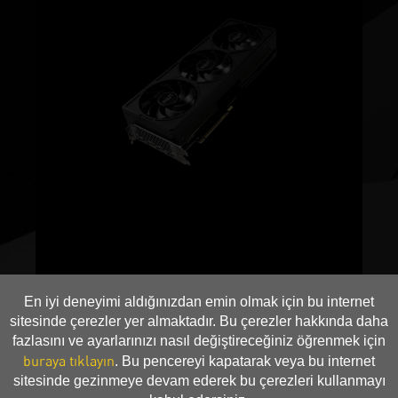
En iyi deneyimi aldığınızdan emin olmak için bu internet
sitesinde çerezler yer almaktadır. Bu çerezler hakkında daha
fazlasını ve ayarlarınızı nasıl değiştireceğiniz öğrenmek için
buraya tıklayın
. Bu pencereyi kapatarak veya bu internet
sitesinde gezinmeye devam ederek bu çerezleri kullanmayı