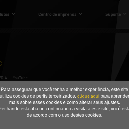
dutos
Centro de imprensa
Suporte
C
ERIA
YouTube
Para assegurar que você tenha a melhor experiência, este site
clique aqui
utiliza cookies de perfis terceirizados,
para aprende
mais sobre esses cookies e como alterar seus ajustes.
 Recommenced
Fechando esta aba ou continuando a visita a este site, você est
de acordo com o uso destes cookies.
chpowerup