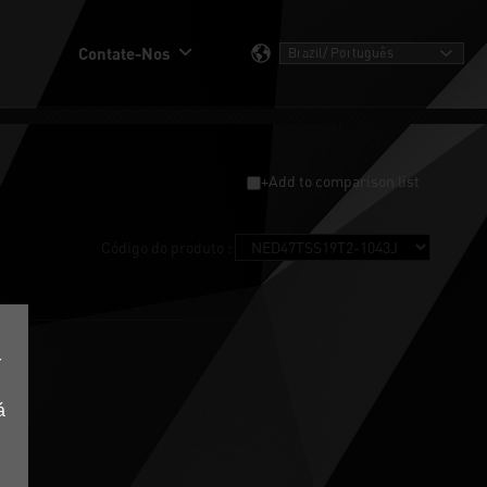
Contate-Nos
+Add to comparison list
Código do produto :
r
á