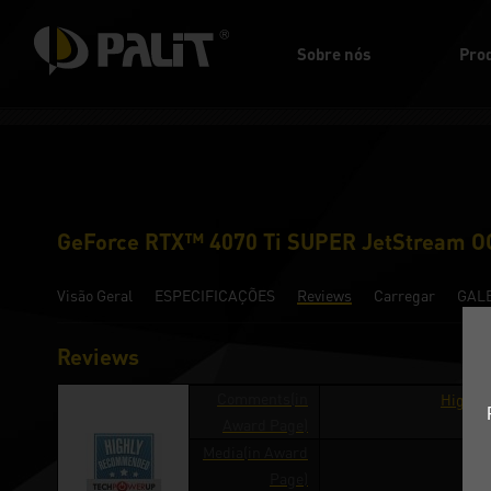
Sobre nós
Pro
GeForce RTX™ 4070 Ti SUPER JetStream O
Visão Geral
ESPECIFICAÇÕES
Reviews
Carregar
GAL
Reviews
Comments(in
Highly
Award Page)
Media(in Award
Te
Page)