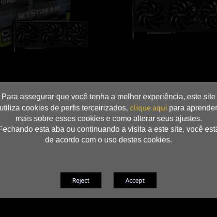
Para assegurar que você tenha a melhor experiência, este site
clique aqui
utiliza cookies de perfis terceirizados,
para aprende
mais sobre esses cookies e como alterar seus ajustes.
Fechando esta aba ou continuando a visita a este site, você est
de acordo com o uso destes cookies.