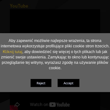
YouTube
Aby zapewnić możliwie najlepsze wrażenia, ta strona
internetowa wykorzystuje profilujące pliki cookie stron trzecich.
Kliknij tutaj
, aby dowiedzieć się więcej o tych plikach lub jak
zmienić swoje ustawienia. Zamykając to okno lub kontynuując
przeglądanie tej witryny, wyrażasz zgodę na używanie plików
cookie.