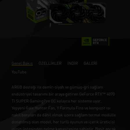
Genel Bakış
ÖZELLİKLER
İNDİR
GALERİ
YouTube
ARGB desteği ile demir-siyah ve gümüş-gri sağlam
endüstriyel tasarımı bir araya getiren GeForce RTX™ 4070
Ti SUPER GamingPro OC kolayca her sisteme uyar.
Yepyeni Gale Hunter Fan, Y Formula Fins ve kompozit ısı
nakil boruları da dâhil olmak üzere sağlam termal modülle
donatılmış olan model, her türlü oyunun ve içerik üreticisi
işinin üstesinden gelme kapasitesine sahiptir. Basit ancak