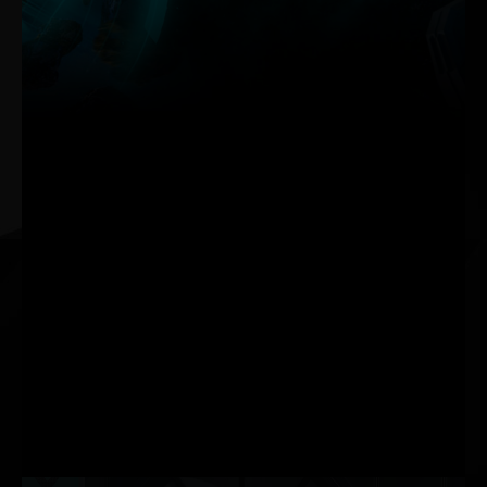
Palit’in ThunderMaster yazılımı, önceki sürüme göre
baştan aşağı bir güncelleme aldı. Artık daha kullanıcı dostu
arayüzün yanı sıra daha fazla kişiselleştirilmiş ayara sahip.
ThunderMaster ile overclock ayarlarından fan hızına, LED
efektine kadar ekran kartınızı kontrol edebilirsiniz. Ayrıca
ThunderMaster aracı ile ekran kartı durumunu da
izleyebilirsiniz.