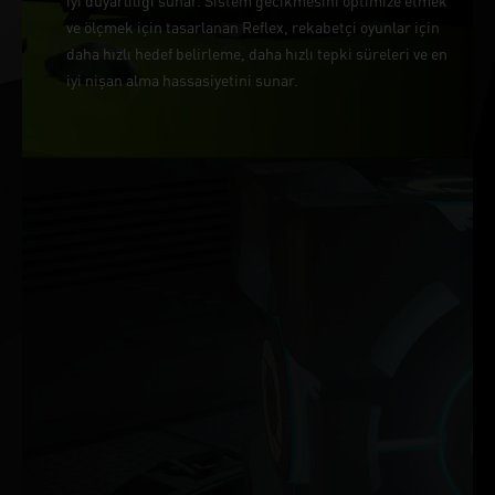
iyi duyarlılığı sunar. Sistem gecikmesini optimize etmek
ve ölçmek için tasarlanan Reflex, rekabetçi oyunlar için
daha hızlı hedef belirleme, daha hızlı tepki süreleri ve en
iyi nişan alma hassasiyetini sunar.