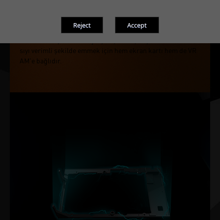
Taban
Anti oksidasyon teknolojisiyle işlenmiş büyük bakır taban, ı
sıyı verimli şekilde emmek için hem ekran kartı hem de VR
AM'e bağlıdır.