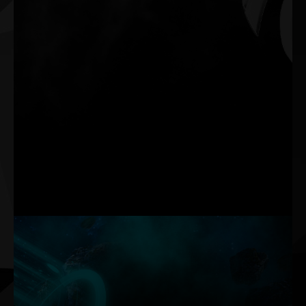
0-dB TECH
Çoklu ortam uygulaması ve genel iş yükü deneyiminiz
sırasında Sessiz özelliğini sürdürün. Fanlar sadece ağır yük
altında çalışma sırasında faaliyete geçer.