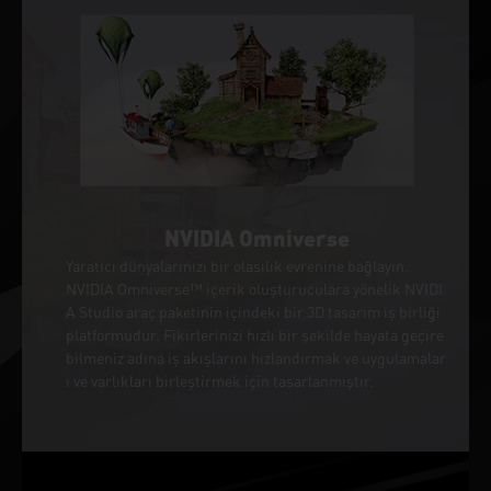
NVIDIA Omniverse
Yaratıcı dünyalarınızı bir olasılık evrenine bağlayın.
NVIDIA Omniverse™ içerik oluşturuculara yönelik NVIDI
A Studio araç paketinin içindeki bir 3D tasarım iş birliği
platformudur. Fikirlerinizi hızlı bir şekilde hayata geçire
bilmeniz adına iş akışlarını hızlandırmak ve uygulamalar
ı ve varlıkları birleştirmek için tasarlanmıştır.