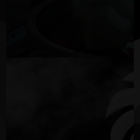
Işın izleme
Ada mimarisi, ışığın gerçek dünyada nasıl davrandığını
simüle eden ışın izlemenin tüm ihtişamını açığa
çıkarıyor. RTX 40 Serisi ve üçüncü nesil RT
Çekirdeklerinin gücüyle, inanılmaz ayrıntılı sanal
dünyaları daha önce hiç görülmemiş bir şekilde
deneyimleyebilirsiniz.