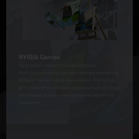
NVIDIA Canvas
Yapay zekayı resimlere taşıyan uygulama.
Basit fırça vuruşlarını gerçekçi manzara resimlerine
dönüştürmek için yapay zeka kullanın. Fikirlerinizi
görselleştirmeye daha fazla zaman ayırmak için hızla
arka planlar oluşturun veya kavramsal keşiflerinizi
hızlandırın.