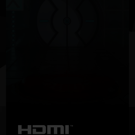
NVIDIA G-SYNC®
Yüksek yenileme hızları, HDR ve daha fazlasıyla yırtılmasız,
akıcı bir oyun deneyimi yaşayın. Bu, oyun tutkunları için en
iyi oyun monitörü ve vazgeçilmez bir donanımdır.