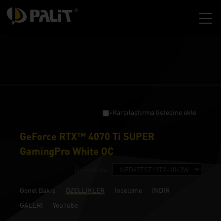
+Karşılaştırma listesine ekle
GeForce RTX™ 4070 Ti SUPER
GamingPro White OC
Ürün Kodu :
Genel Bakış
ÖZELLİKLER
İnceleme
İNDİR
GALERİ
YouTube