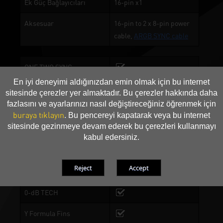
Ek Güç Bağlayıcıları
16-pin x1
Aksesuar
16-pin to 2 x 8-pin power
cable,
ARGB SYNC cable
ONE TWO SYNC
En iyi deneyimi aldığınızdan emin olmak için bu internet
ARGB ışıklandırma
sitesinde çerezler yer almaktadır. Bu çerezler hakkında daha
fazlasını ve ayarlarınızı nasıl değiştireceğiniz öğrenmek için
Gale Hunter Fan
buraya tıklayın
. Bu pencereyi kapatarak veya bu internet
sitesinde gezinmeye devam ederek bu çerezleri kullanmayı
2 Rulman
kabul edersiniz.
Ultra Geniş Bakır Taban
DrMOS
0-dB TECH
Y Formula Fins