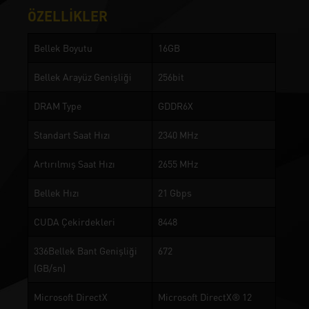
ÖZELLİKLER
Bellek Boyutu
16GB
Bellek Arayüz Genişliği
256bit
DRAM Type
GDDR6X
Standart Saat Hızı
2340 MHz
Artırılmış Saat Hızı
2655 MHz
Bellek Hızı
21 Gbps
CUDA Çekirdekleri
8448
336Bellek Bant Genişliği
672
(GB/sn)
Microsoft DirectX
Microsoft DirectX® 12