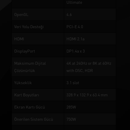
Ultimate
OpenGL
4.6
Veri Yolu Desteği
PCI-E 4.0
HDMI
HDMI 2.1a
DisplayPort
DP1.4a x 3
Maksimum Dijital
4K at 240Hz or 8K at 60Hz
Çözünürlük
with DSC, HDR
Yükseklik
3.1 slot
Kart Boyutları
328.9 x 132.9 x 63.4 mm
Ekran Kartı Gücü
285W
Önerilen Sistem Gücü
750W