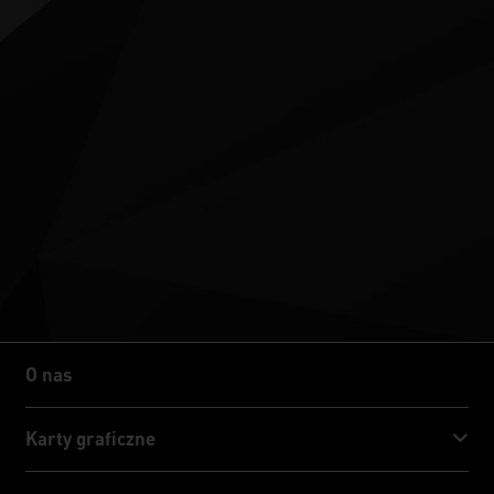
O nas
O nas
Karty graficzne
GeForce RTX™ 50 Series