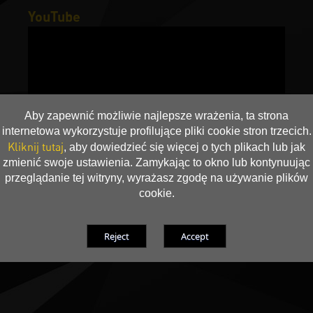
YouTube
Aby zapewnić możliwie najlepsze wrażenia, ta strona
internetowa wykorzystuje profilujące pliki cookie stron trzecich.
Kliknij tutaj
, aby dowiedzieć się więcej o tych plikach lub jak
zmienić swoje ustawienia. Zamykając to okno lub kontynuując
przeglądanie tej witryny, wyrażasz zgodę na używanie plików
cookie.