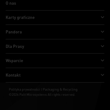
O nas
O nas
Karty graficzne
GeForce RTX™ 50 Series
Pandora
GeForce RTX™ 40 Series
NVIDIA Jetson Orin™ NX Super
Dla Prasy
GeForce RTX™ 30 Series
NVIDIA Jetson Orin™ Nano Super
Nowości Palita
Wsparcie
Social Media
Centrum pobierania
Kontakt
Nagrody & Recenzje
ThunderMaster
Palit Social Care
Kontakt
Polityka prywatności
Packaging & Recycling
|
ARGB SYNC
©2026 Palit Microsystems All rights reserved.
Gdzie kupić?
Tapety na pulpit