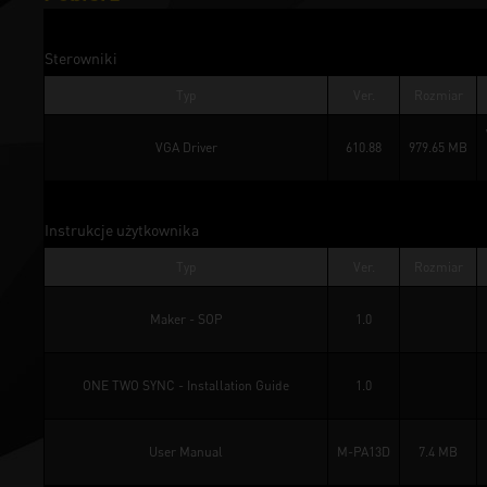
Sterowniki
Typ
Ver.
Rozmiar
VGA Driver
610.88
979.65 MB
Instrukcje użytkownika
Typ
Ver.
Rozmiar
Maker - SOP
1.0
ONE TWO SYNC - Installation Guide
1.0
User Manual
M-PA13D
7.4 MB