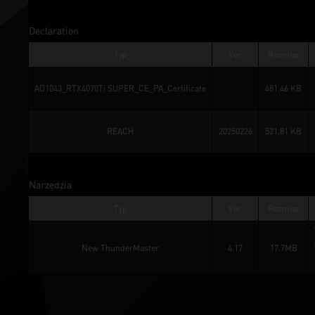
Declaration
Typ
Ver.
Rozmiar
AD1043_RTX4070Ti SUPER_CE_PA_Certificate
481.46 KB
REACH
20250226
521.81 KB
Narzędzia
Typ
Ver.
Rozmiar
New ThunderMaster
4.17
17.7MB