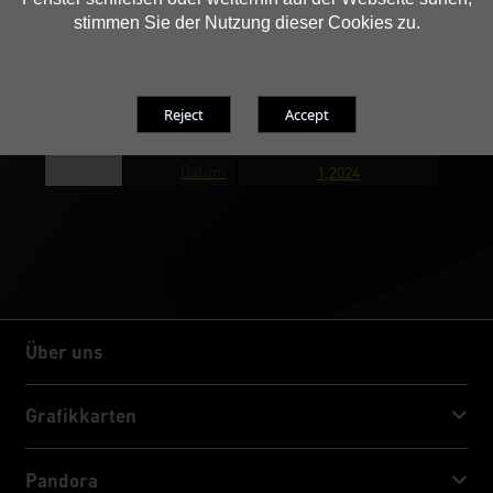
stimmen Sie der Nutzung dieser Cookies zu.
Comments(in
Bronze award
Award Page)
Media(in
Guru3D
Award Page)
Land
Global
Datum
1,2024
Über uns
Über uns
Grafikkarten
GeForce RTX™ 50 Series
Pandora