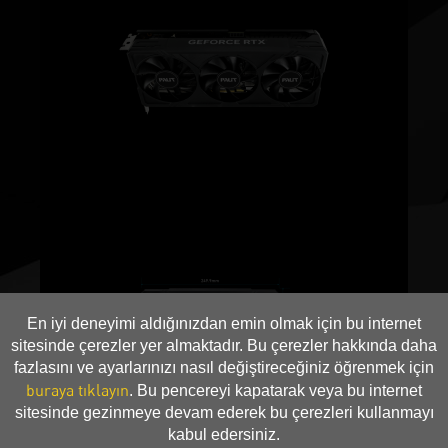
En iyi deneyimi aldığınızdan emin olmak için bu internet
sitesinde çerezler yer almaktadır. Bu çerezler hakkında daha
fazlasını ve ayarlarınızı nasıl değiştireceğiniz öğrenmek için
buraya tıklayın
. Bu pencereyi kapatarak veya bu internet
sitesinde gezinmeye devam ederek bu çerezleri kullanmayı
kabul edersiniz.