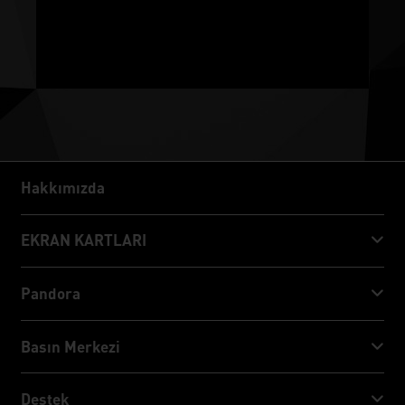
Hakkımızda
Hakkımızda
EKRAN KARTLARI
GeForce RTX™ 50 Series
Pandora
GeForce RTX™ 40 Series
NVIDIA Jetson Orin™ NX Super
Basın Merkezi
GeForce RTX™ 30 Series
NVIDIA Jetson Orin™ Nano Super
Palit Haberler
Destek