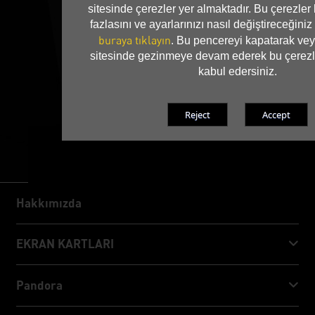
sitesinde çerezler yer almaktadır. Bu çerezle
fazlasını ve ayarlarınızı nasıl değiştireceğini
buraya tıklayın
. Bu pencereyi kapatarak vey
sitesinde gezinmeye devam ederek bu çerezl
kabul edersiniz.
Hakkımızda
Hakkımızda
EKRAN KARTLARI
GeForce RTX™ 50 Series
Pandora
GeForce RTX™ 40 Series