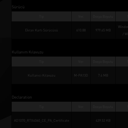
Sürücü
Tip
Ver.
Dosya Boyutu
Window
Ekran Kartı Sürücüsü
610.88
979.65 MB
/ 
W
Kullanım Kılavuzu
Tip
Ver.
Dosya Boyutu
Kullanıcı Kılavuzu
M-PA13D
7.4 MB
Declaration
Tip
Ver.
Dosya Boyutu
AD1070_RTX4060_CE_PA_Certificate
439.52 KB