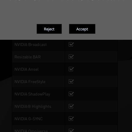
NVIDIA 아키텍처
Ada Lovelace
Ray Tracing 코어
3rd Generation
Tensor 코어
4th Generation
NVIDIA Broadcast
Resizable BAR
NVIDIA Ansel
NVIDIA FreeStyle
NVIDIA ShadowPlay
NVIDIA® Highlights
NVIDIA G-SYNC
NVIDIA Omniverse