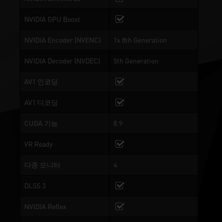
NVIDIA GPU Boost
NVIDIA Encoder (NVENC)
1x 8th Generation
NVIDIA Decoder (NVDEC)
5th Generation
AV1 인코딩
AV1 디코딩
CUDA 기능
8.9
VR Ready
다중 모니터
4
DLSS 3
NVIDIA Reflex