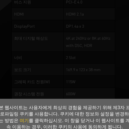
버스 지원
PCI-E 4.0
HDMI
HDMI 2.1a
DisplayPort
DP1.4a x 3
최대 디지털 해상도
4K at 240Hz or 8K at 60Hz
with DSC, HDR
너비
2 Slot
보드 크기
169.9 x 123 x 38 mm
그래픽 카드 전원(W)
115W
권장 시스템 전원
600W
추가 전원 커넥터
8-pin x 1
본 웹사이트는 사용자에게 최상의 경험을 제공하기 위해 제3자 
로파일링 쿠키를 사용합니다. 쿠키에 대한 정보와 설정을 변경하
여기
는 방법은
를 클릭하십시오. 이 창을 닫거나 이 웹사이트를 
0-dB TECH
속 이용하는 경우, 이러한 쿠키의 사용에 동의하게 됩니다.