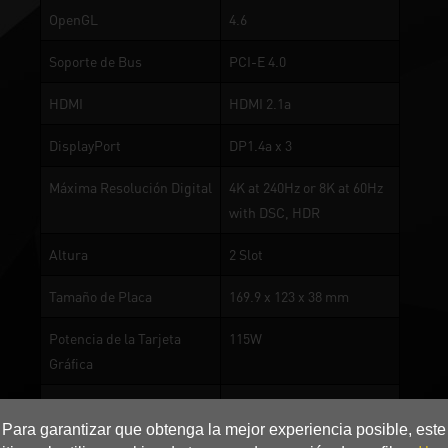
OpenGL
4.6
Soporte de Bus
PCI-E 4.0
HDMI
HDMI 2.1a
DisplayPort
DP1.4a x 3
Máxima Resolución Digital
4K at 240Hz or 8K at 60Hz
with DSC, HDR
Altura
2 Slot
Tamaño de Placa
169.9 x 123 x 38 mm
Potencia de la Tarjeta
115W
Gráfica
Sistema de Energía
600W
Para garantizar que obtenga la mejor experiencia posible, este
Recomendado