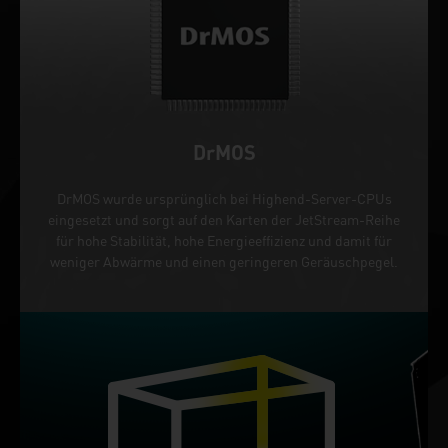
DrMOS
DrMOS wurde ursprünglich bei Highend-Server-CPUs
eingesetzt und sorgt auf den Karten der JetStream-Reihe
für hohe Stabilität, hohe Energieeffizienz und damit für
weniger Abwärme und einen geringeren Geräuschpegel.