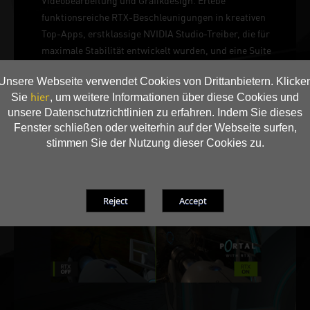
Videobearbeitung und Grafikdesign. Erlebe
funktionsreiche RTX-Beschleunigungen in kreativen
Top-Apps, erstklassige NVIDIA Studio-Treiber, die für
maximale Stabilität entwickelt wurden, und eine Suite
exklusiver Tools, die die Leistung von RTX für KI-
Unsere Webseite verwendet Cookies von Drittanbietern. Klicke
gestützte kreative Workflows nutzen.
hier
Sie
, um weitere Informationen über diese Cookies und
unsere Datenschutzrichtlinien zu erfahren. Indem Sie dieses
Fenster schließen oder weiterhin auf der Webseite surfen,
stimmen Sie der Nutzung dieser Cookies zu.