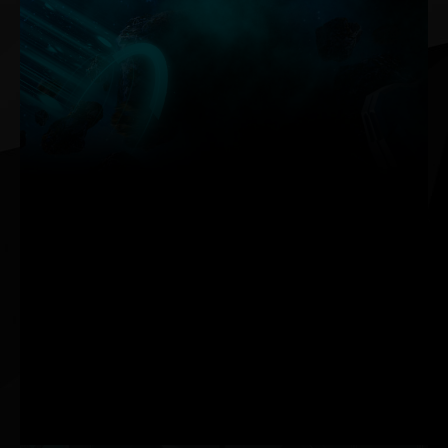
Das neu addressiarbe RGB lässt sich optimal durch die
neue Palit ThunderMaster-Software steuern.