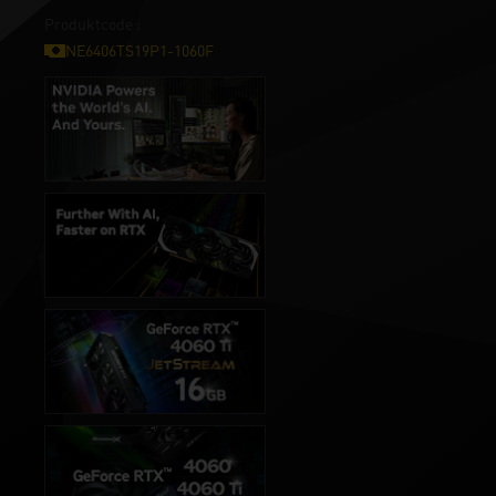
Produktcode :
NE6406TS19P1-1060F