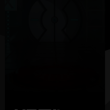
NVIDIA G-SYNC®
Genieße deine Games ohne Ruckeln oder Tearing und
erhalte hohe Bildwiederholraten in HDR-Qualität und mehr.
Dies ist das ultimative Gaming-Display und die bevorzugte
Ausrüstung der echten Gamer.