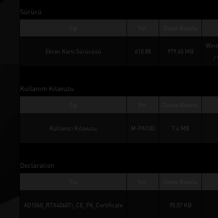
Sürücü
Tip
Ver.
Dosya Boyutu
Wind
Ekran Kartı Sürücüsü
610.88
979.65 MB
/ 
Kullanım Kılavuzu
Tip
Ver.
Dosya Boyutu
Kullanıcı Kılavuzu
M-PA13D
7.4 MB
Declaration
Tip
Ver.
Dosya Boyutu
AD1060_RTX4060Ti_CE_PA_Certificate
95.07 KB