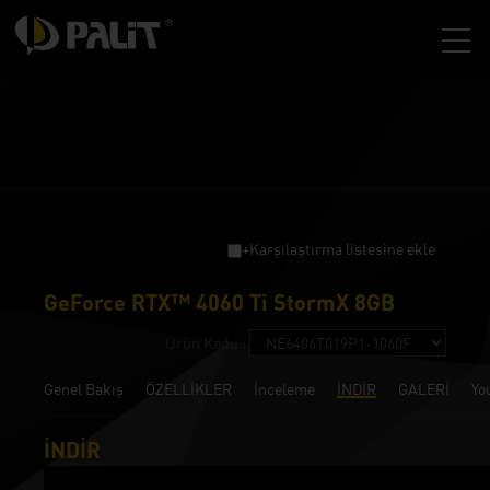
+Karşılaştırma listesine ekle
GeForce RTX™ 4060 Ti StormX 8GB
Ürün Kodu :
Genel Bakış
ÖZELLİKLER
İnceleme
İNDİR
GALERİ
Yo
İNDİR