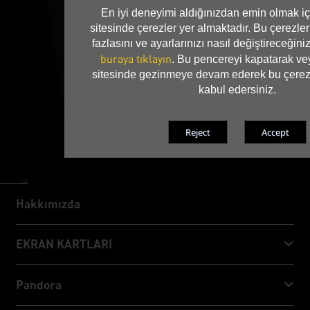
En iyi deneyimi aldığınızdan emin olmak iç
sitesinde çerezler yer almaktadır. Bu çerezl
fazlasını ve ayarlarınızı nasıl değiştireceğin
buraya tıklayın
. Bu pencereyi kapatarak vey
sitesinde gezinmeye devam ederek bu çerezl
kabul edersiniz.
Hakkımızda
Hakkımızda
EKRAN KARTLARI
GeForce RTX™ 50 Series
Pandora
GeForce RTX™ 40 Series