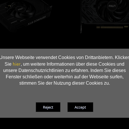
Unsere Webseite verwendet Cookies von Drittanbietern. Klicke
hier
Sie
, um weitere Informationen über diese Cookies und
unsere Datenschutzrichtlinien zu erfahren. Indem Sie dieses
Fenster schließen oder weiterhin auf der Webseite surfen,
stimmen Sie der Nutzung dieser Cookies zu.