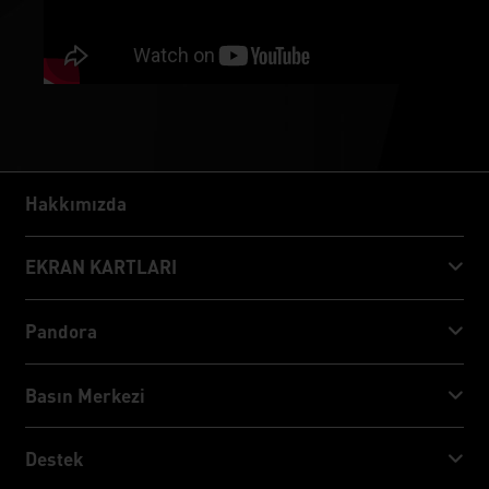
Hakkımızda
Hakkımızda
EKRAN KARTLARI
GeForce RTX™ 50 Series
Pandora
GeForce RTX™ 40 Series
NVIDIA Jetson Orin™ NX Super
Basın Merkezi
GeForce RTX™ 30 Series
NVIDIA Jetson Orin™ Nano Super
Palit Haberler
Destek