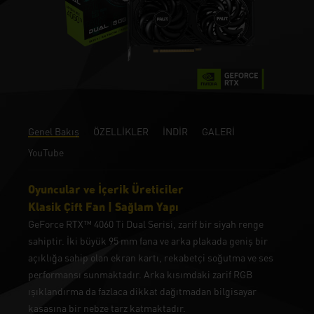
Genel Bakış
ÖZELLİKLER
İNDİR
GALERİ
YouTube
Oyuncular ve İçerik Üreticiler
Klasik Çift Fan | Sağlam Yapı
GeForce RTX™ 4060 Ti Dual Serisi, zarif bir siyah renge
sahiptir. İki büyük 95 mm fana ve arka plakada geniş bir
açıklığa sahip olan ekran kartı, rekabetçi soğutma ve ses
performansı sunmaktadır. Arka kısımdaki zarif RGB
ışıklandırma da fazlaca dikkat dağıtmadan bilgisayar
kasasına bir nebze tarz katmaktadır.