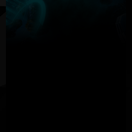
Palit’in ThunderMaster yazılımı, önceki sürüme göre
baştan aşağı bir güncelleme aldı. Artık daha kullanıcı dostu
arayüzün yanı sıra daha fazla kişiselleştirilmiş ayara sahip.
ThunderMaster ile overclock ayarlarından fan hızına, LED
efektine kadar ekran kartınızı kontrol edebilirsiniz. Ayrıca