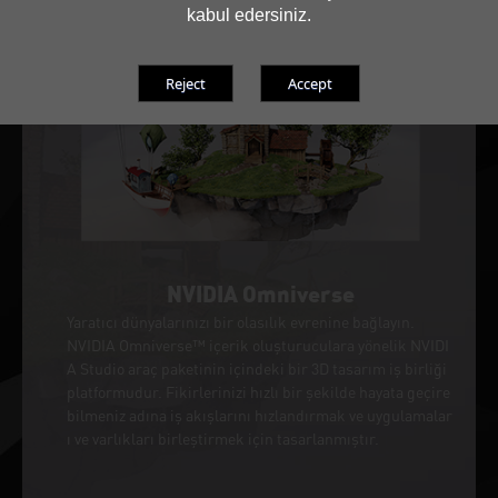
kabul edersiniz.
NVIDIA Omniverse
Yaratıcı dünyalarınızı bir olasılık evrenine bağlayın.
NVIDIA Omniverse™ içerik oluşturuculara yönelik NVIDI
A Studio araç paketinin içindeki bir 3D tasarım iş birliği
platformudur. Fikirlerinizi hızlı bir şekilde hayata geçire
bilmeniz adına iş akışlarını hızlandırmak ve uygulamalar
ı ve varlıkları birleştirmek için tasarlanmıştır.