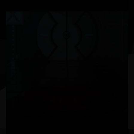
ThunderMaster aracı ile ekran kartı durumunu da
izleyebilirsiniz.
NVIDIA G-SYNC®
Yüksek yenileme hızları, HDR ve daha fazlasıyla yırtılmasız,
akıcı bir oyun deneyimi yaşayın. Bu, oyun tutkunları için en
iyi oyun monitörü ve vazgeçilmez bir donanımdır.