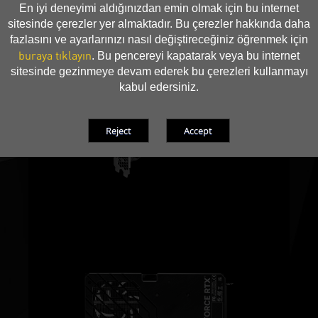
En iyi deneyimi aldığınızdan emin olmak için bu internet
sitesinde çerezler yer almaktadır. Bu çerezler hakkında daha
fazlasını ve ayarlarınızı nasıl değiştireceğiniz öğrenmek için
buraya tıklayın
. Bu pencereyi kapatarak veya bu internet
sitesinde gezinmeye devam ederek bu çerezleri kullanmayı
kabul edersiniz.