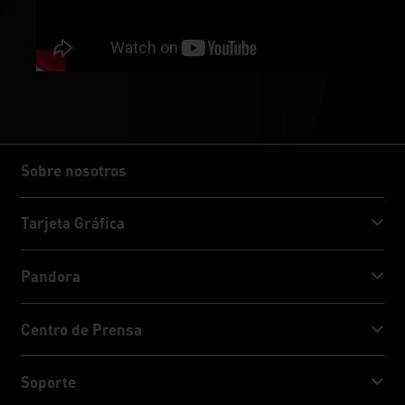
Sobre nosotros
Sobre nosotros
Tarjeta Gráfica
GeForce RTX™ 50 Series
Pandora
GeForce RTX™ 40 Series
NVIDIA Jetson Orin™ NX Super
Centro de Prensa
GeForce RTX™ 30 Series
NVIDIA Jetson Orin™ Nano Super
Noticias Palit
Soporte