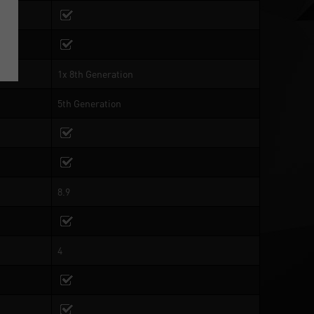
1x 8th Generation
5th Generation
8.9
4