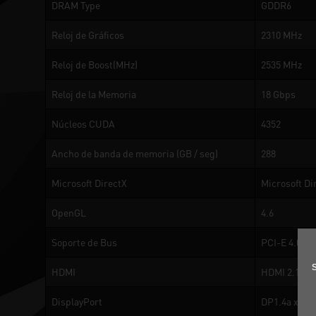
DRAM Type
GDDR6
Reloj de Gráficos
2310 MHz
Reloj de Boost(MHz)
2535 MHz
Reloj de la Memoria
18 Gbps
Núcleos CUDA
4352
Ancho de banda de memoria (GB / seg)
288
Microsoft DirectX
Microsoft Di
OpenGL
4.6
Soporte de Bus
PCI-E 4.0
HDMI
HDMI 2.1a
DisplayPort
DP1.4a x 3