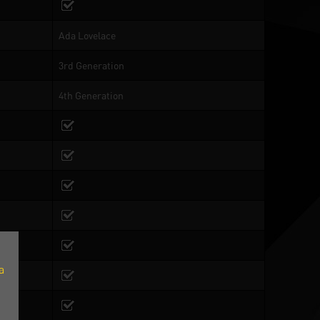
Ada Lovelace
3rd Generation
4th Generation
a