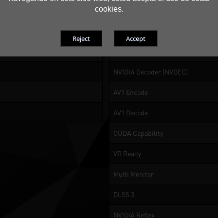
cookies.
or 8K at 60Hz with DSC, HDR
NVIDIA Omniverse
NVIDIA GPU Boost
5 x 40.1 mm
NVIDIA Encoder (NVENC)
NVIDIA Decoder (NVDEC)
AV1 Encode
AV1 Decode
CUDA Capability
VR Ready
Multi Monitor
DLSS 3
NVIDIA Reflex