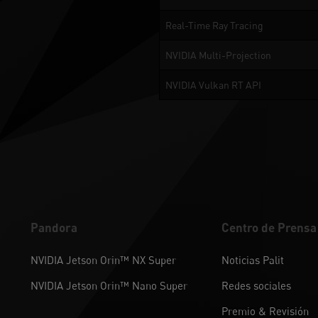
Real-Time Ray Tracing
NVIDIA Multi-Projection
NVIDIA Vulkan RT API
Pandora
Centro de Prensa
NVIDIA Jetson Orin™ NX Super
Noticias Palit
NVIDIA Jetson Orin™ Nano Super
Redes sociales
Premio & Revisión