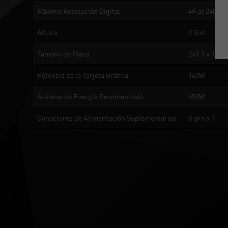
Máxima Resolución Digital
4K at 240Hz 
Altura
2 Slot
Tamaño de Placa
249.9 x 123.
Potencia de la Tarjeta Gráfica
160W
Sistema de Energía Recomendado
650W
Conectores de Alimentación Suplementarios
8-pin x 1