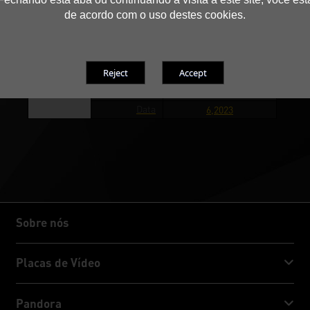
de acordo com o uso destes cookies.
Comments(in
Optimal Ratio Price -
Award Page)
Opportunity
Media(in
Gecid
Award Page)
País
Ukraine
Data
6,2023
Sobre nós
Sobre nós
Placas de Vídeo
GeForce RTX™ 50 Series
Pandora