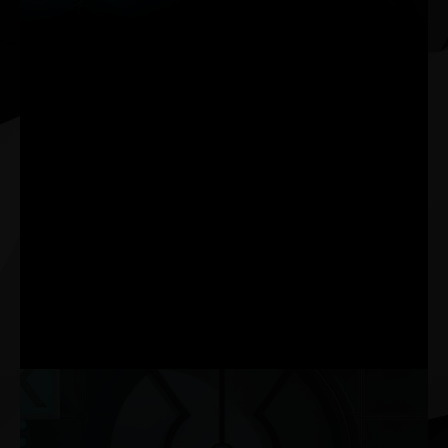
Le nouveau ThunderMaster de Palit a fait l'objet d'une mise
à niveau complète par rapport à la version précédente. Il
dispose d'une interface plus conviviale ainsi que de
paramètres plus personnalisés. Avec ThunderMaster, vous
pouvez contrôler votre carte vidéo depuis le réglage de
l'overclock, la vitesse du ventilateur jusqu'à l'effet LED.
Vous pouvez également surveiller l'état du GPU avec
l'utilitaire ThunderMaster.