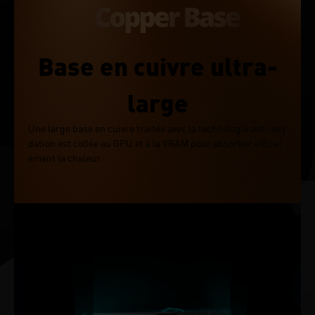
Base en cuivre ultra-
large
Une large base en cuivre traitée avec la technologie anti-oxy
dation est collée au GPU et à la VRAM pour absorber efficac
ement la chaleur.