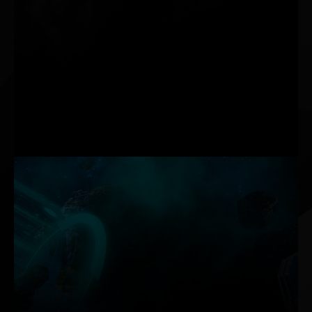
0-dB TECH
Restez silencieux lorsque vous utilisez l’application
multimédia et une charge de travail normale.