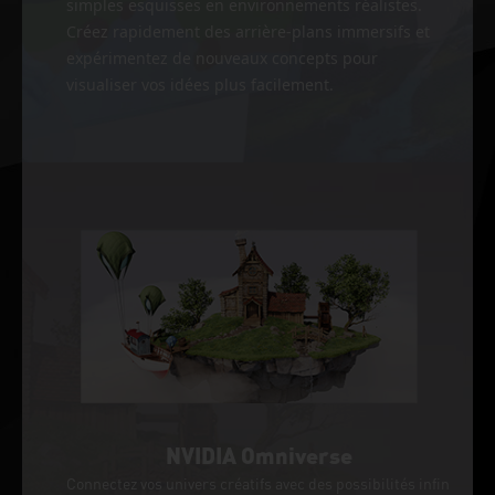
simples esquisses en environnements réalistes.
Créez rapidement des arrière-plans immersifs et
expérimentez de nouveaux concepts pour
visualiser vos idées plus facilement.
NVIDIA Omniverse
Connectez vos univers créatifs avec des possibilités infin