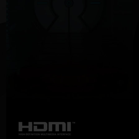
NVIDIA G-SYNC®
Jouez avec un rendu graphique fluide et sans saccade
à des fréquences élevées tout en bénéficiant d’une
compatibilité HDR avancée. Découvrez le meilleur
écran de jeu qui soit et armez-vous de l'équipement
indispensable pour les gamers passionnés.