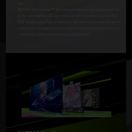
ies.
NVIDIA Omniverse™ est une plateforme de collaboration
et de conception 3D qui met à profit la suite d’outils NVI
DIA Studio pour les créateurs. Accélérez vos workflows e
n unifiant vos applications et vos ressources pour donne
r vie à vos idées encore plus rapidement.