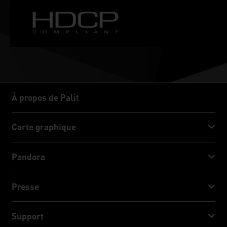
À propos de Palit
À propos de Palit
Carte graphique
GeForce RTX™ 50 Series
Pandora
GeForce RTX™ 40 Series
NVIDIA Jetson Orin™ NX Super
Presse
GeForce RTX™ 30 Series
NVIDIA Jetson Orin™ Nano Super
Actualités
Support