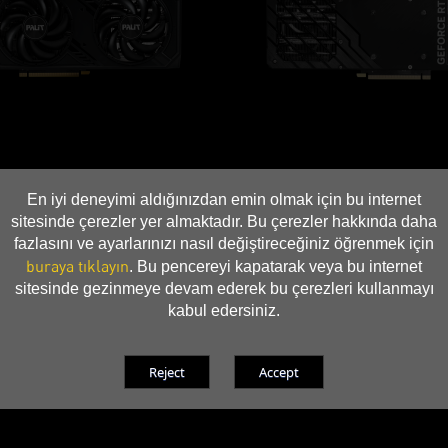
En iyi deneyimi aldığınızdan emin olmak için bu internet
sitesinde çerezler yer almaktadır. Bu çerezler hakkında daha
fazlasını ve ayarlarınızı nasıl değiştireceğiniz öğrenmek için
buraya tıklayın
. Bu pencereyi kapatarak veya bu internet
sitesinde gezinmeye devam ederek bu çerezleri kullanmayı
kabul edersiniz.