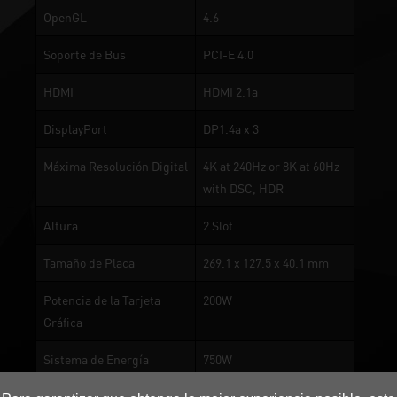
OpenGL
4.6
Soporte de Bus
PCI-E 4.0
HDMI
HDMI 2.1a
DisplayPort
DP1.4a x 3
Máxima Resolución Digital
4K at 240Hz or 8K at 60Hz
with DSC, HDR
Altura
2 Slot
Tamaño de Placa
269.1 x 127.5 x 40.1 mm
Potencia de la Tarjeta
200W
Gráfica
Sistema de Energía
750W
Recomendado